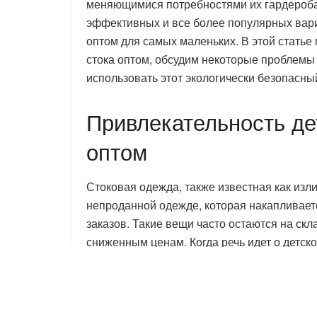
меняющимися потребностями их гардероба.
эффективных и все более популярных вари
оптом для самых маленьких. В этой статье
стока оптом, обсудим некоторые проблемы 
использовать этот экологически безопасны
Привлекательность де
оптом
Стоковая одежда, также известная как изл
непроданной одежде, которая накапливает
заказов. Такие вещи часто остаются на скл
сниженным ценам. Когда речь идет о детск
розничным торговцам и общественным орг
одежду для малышей за меньшую цену, од
сокращению отходов.