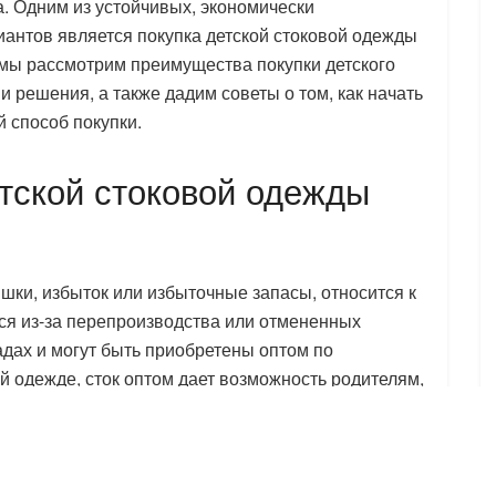
 Одним из устойчивых, экономически
антов является покупка детской стоковой одежды
 мы рассмотрим преимущества покупки детского
и решения, а также дадим советы о том, как начать
й способ покупки.
тской стоковой одежды
ишки, избыток или избыточные запасы, относится к
ся из-за перепроизводства или отмененных
адах и могут быть приобретены оптом по
ой одежде, сток оптом дает возможность родителям,
анизациям приобретать высококачественную
новременно способствуя устойчивому развитию и