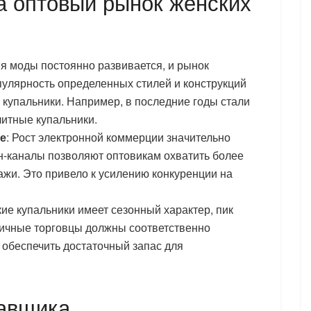
а оптовый рынок женских
ия моды постоянно развивается, и рынок
пулярность определенных стилей и конструкций
 купальники. Например, в последние годы стали
литные купальники.
е
: Рост электронной коммерции значительно
н-каналы позволяют оптовикам охватить более
ажи. Это привело к усилению конкуренции на
кие купальники имеет сезонный характер, пик
ничные торговцы должны соответственно
 обеспечить достаточный запас для
тавщика