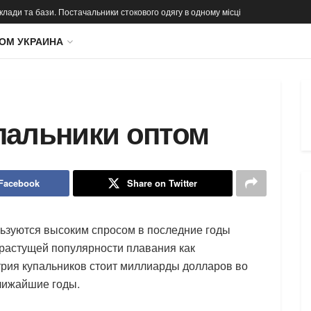
 склади та бази. Постачальники стокового одягу в одному місці
ОМ УКРАИНА
пальники оптом
 Facebook
Share on Twitter
ьзуются высоким спросом в последние годы
 растущей популярности плавания как
трия купальников стоит миллиарды долларов во
ближайшие годы.