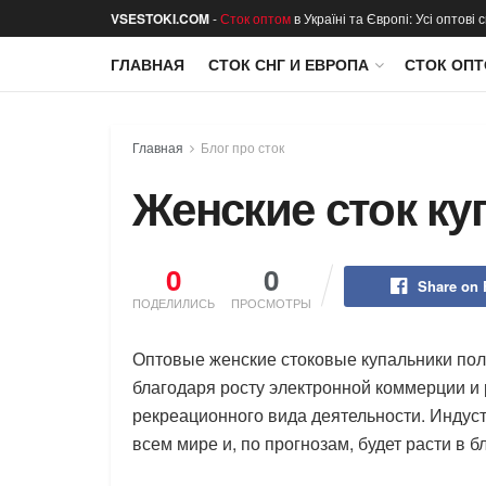
VSESTOKI.COM
-
Сток оптом
в Україні та Європі: Усі оптові
ГЛАВНАЯ
СТОК СНГ И ЕВРОПА
СТОК ОПТ
Главная
Блог про сток
Женские сток ку
0
0
Share on
ПОДЕЛИЛИСЬ
ПРОСМОТРЫ
Оптовые женские стоковые купальники пол
благодаря росту электронной коммерции и
рекреационного вида деятельности. Индус
всем мире и, по прогнозам, будет расти в 