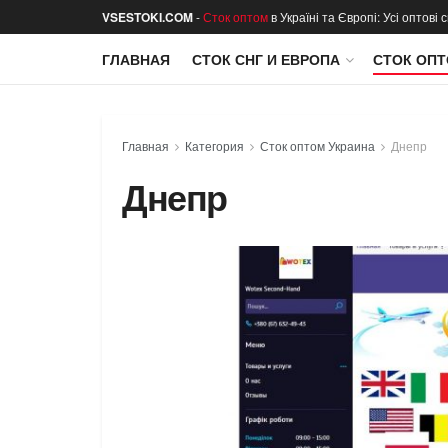
VSESTOKI.COM
-
Сток оптом
в Україні та Європі: Усі оптові
ГЛАВНАЯ
СТОК СНГ И ЕВРОПА
СТОК ОПТ
Главная
Категория
Сток оптом Украина
Днепр
Днепр