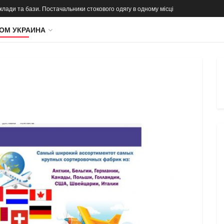
 склади та бази. Постачальники стокового одягу в одному місці
ОМ УКРАИНА