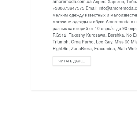
amoremoda.com.ua Адрес: Харьков, Тоб
+380673647575 Email: info@amoremoda.c
мелким одежду известных и малоизвестны
магазине одежды и обуви Amoremoda в н
разных категорий от 10 евро/кг до 90 евро/
RG512, Takeshy Kurosawa, Bershka, No Exce
Triumph, Orna Farho, Leo Guy, Miss 60 Miss
EightSin, ZonaBrera, Fracomina, Alain Weiz, 
DETAILS
ЧИТАТЬ ДАЛЕЕ