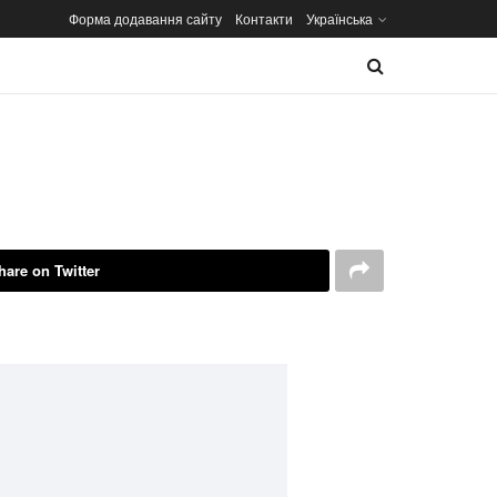
Форма додавання сайту
Контакти
Українська
hare on Twitter