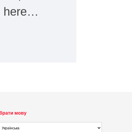
ee here…
брати мову
брати
ову