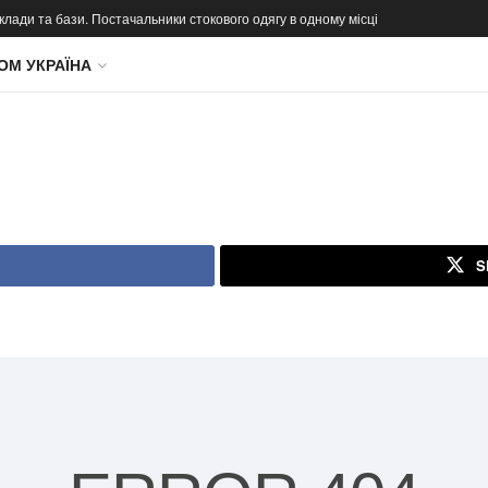
 склади та бази. Постачальники стокового одягу в одному місці
ОМ УКРАЇНА
S