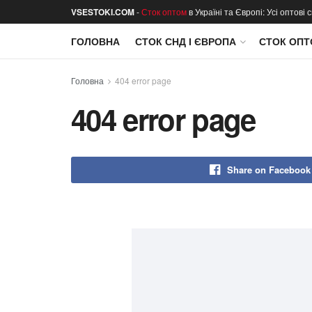
VSESTOKI.COM
-
Сток оптом
в Україні та Європі: Усі оптові
ГОЛОВНА
СТОК СНД І ЄВРОПА
СТОК ОПТ
Головна
404 error page
404 error page
Share on Facebook