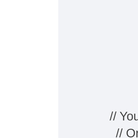
// Y
// 