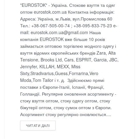
"EUROSTOK" - Україна. Стокове взуття та одяг
оптом eurostok.com.ua Контактна інформація:
Адреса: Україна, м.Львів, вул.Промислова 60
Тел.: +38-067-505-00-74 ; +38-095-833-75-23 e-
mail: eurostok.com.ua@gmail.com Наша
компанія EUROSTOK вже більше 10 років
займається оптовою торгівлею модного одягу і
взуття відомих європейських брендів Zara, Alta
Tensione, Brooks Ltd, Cars, ESPRIT, Garcia, JBC,
Jennyfer, KILLAH, MEXX, Miss
Sixty,Stradivarius,Guess,Fornarina,Vero
Moda,Tom Tailor і т. д. Здійснюємо прямі
поставки з Європи-Італії, Іспанії, Франції,
Голландії. Регулярне оновлення асортименту -
стоку взуття оптом, стоку одягу оптом, стоку
біжутерії оптом, стоку сумок оптом з Європи.
Асортимент стоку регулярно оновлюється....
DETAILS
ЧИТАТИ ДАЛІ