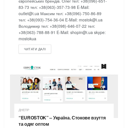
європейських брендів. Олег тел: +38(096)-651-
83-73 тел: +38(063)-357-73-98 E-Mail:
outlet@i.ua Максим тел: +38(096)-750-86-89
тел: +38(093)-754-36-04 E-Mail: mostok@i.ua
Володимир тел: +38(098)-646-07-22 тел:
+38(063)-788-88-91 E-Mail: shopin@i.ua skype:
mostokua
DETAILS
ЧИТАТИ ДАЛІ
ДНЕПР
“EUROSTOK” – Україна. Стокове взуття
та одяг оптом