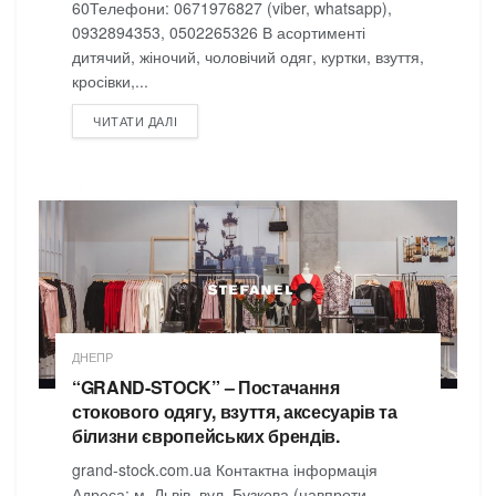
60Телефони: 0671976827 (viber, whatsapp),
0932894353, 0502265326 В асортименті
дитячий, жіночий, чоловічий одяг, куртки, взуття,
кросівки,...
DETAILS
ЧИТАТИ ДАЛІ
ДНЕПР
“GRAND-STOCK” – Постачання
стокового одягу, взуття, аксесуарів та
білизни європейських брендів.
grand-stock.com.ua Контактна інформація
Адреса: м. Львів, вул. Бузкова (навпроти