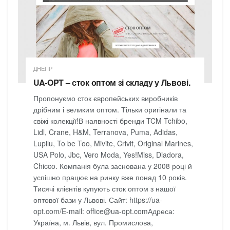
ДНЕПР
UA-OPT – сток оптом зі складу у Львові.
Пропонуємо сток європейських виробників
дрібним і великим оптом. Тільки оригінали та
свіжі колекції!В наявності бренди TCM Tchibo,
Lidl, Crane, H&M, Terranova, Puma, Adidas,
Lupilu, To be Too, Mivite, Crivit, Original Marines,
USA Polo, Jbc, Vero Moda, Yes!Miss, Diadora,
Chicco. Компанія була заснована у 2008 році й
успішно працює на ринку вже понад 10 років.
Тисячі клієнтів купують сток оптом з нашої
оптової бази у Львові. Сайт: https://ua-
opt.com/E-mail: office@ua-opt.comАдреса:
Україна, м. Львів, вул. Промислова,