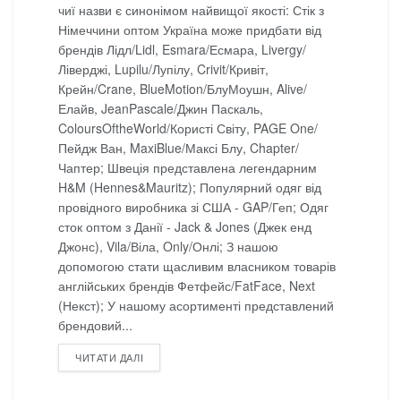
чиї назви є синонімом найвищої якості: Стік з
Німеччини оптом Україна може придбати від
брендів Лідл/Lidl, Esmara/Есмара, Livergy/
Ліверджі, Lupilu/Лупілу, Crivit/Кривіт,
Крейн/Crane, BlueMotion/БлуМоушн, Alive/
Елайв, JeanPascale/Джин Паскаль,
ColoursOftheWorld/Користі Світу, PAGE One/
Пейдж Ван, MaxiBlue/Максі Блу, Chapter/
Чаптер; Швеція представлена легендарним
H&M (Hennes&Mauritz); Популярний одяг від
провідного виробника зі США - GAP/Геп; Одяг
сток оптом з Данії - Jack & Jones (Джек енд
Джонс), Vila/Віла, Only/Онлі; З нашою
допомогою стати щасливим власником товарів
англійських брендів Фетфейс/FatFace, Next
(Некст); У нашому асортименті представлений
брендовий...
DETAILS
ЧИТАТИ ДАЛІ