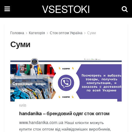
VSESTOKI
Головна
Категорія
Сток оптом Україна
Суми
Суми
КИЇВ
handanika – брендовий одяг сток оптом
www.handanika.com.ua Наші клієнти можуть
купити сток оптом від найвідоміших виробників,