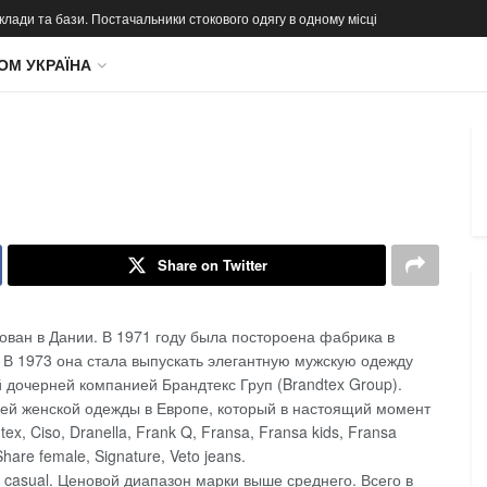
 склади та бази. Постачальники стокового одягу в одному місці
ОМ УКРАЇНА
Share on Twitter
ован в Дании. В 1971 году была постороена фабрика в
. В 1973 она стала выпускать элегантную мужскую одежду
й дочерней компанией Брандтекс Груп (Brandtex Group).
лей женской одежды в Европе, который в настоящий момент
x, Ciso, Dranella, Frank Q, Fransa, Fransa kids, Fransa
hare female, Signature, Veto jeans.
 casual. Ценовой диапазон марки выше среднего. Всего в