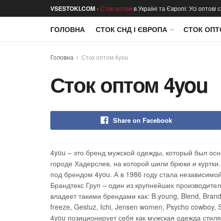
VSESTOKI.COM
-
Сток оптом
в Україні та Європі: Усі оптові
ГОЛОВНА
СТОК СНД І ЄВРОПА
СТОК ОПТ
Головна
Сток оптом 4you
Сток оптом 4you
Share on Facebook
4you – это бренд мужской одежды, который был осн
городе Хадерслев, на которой шили брюки и куртки
под брендом 4you. А в 1986 году стала независимо
Брандтекс Груп – один из крупнейших производите
владеет такими брендами как: B.young, Blend, Brandte
freeze, Gestuz, Ichi, Jensen women, Psycho cowboy, S
4you позиционирует себя как мужская одежда стиля