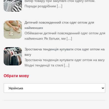
Вибір товару при закупівлі сток одягу оптом.
Поради роздрібним
[…]
Дитячий повсякденний сток одяг оптом для
найменших
Обіймаючи дитячий повсякденний одяг оптом для
найменших Як батьки, ми
[…]
Зростаюча тенденція купувати сток одяг оптом на
вагу
Зростаюча тенденція купувати одяг оптом на вагу
Модні тенденції та стилі
[…]
Обрати мову
Обрати
мову