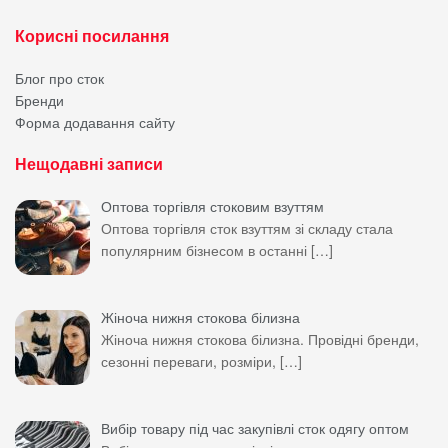
Корисні посилання
Блог про сток
Бренди
Форма додавання сайту
Нещодавні записи
Оптова торгівля стоковим взуттям
Оптова торгівля сток взуттям зі складу стала
популярним бізнесом в останні
[…]
Жіноча нижня стокова білизна
Жіноча нижня стокова білизна. Провідні бренди,
сезонні переваги, розміри,
[…]
Вибір товару під час закупівлі сток одягу оптом