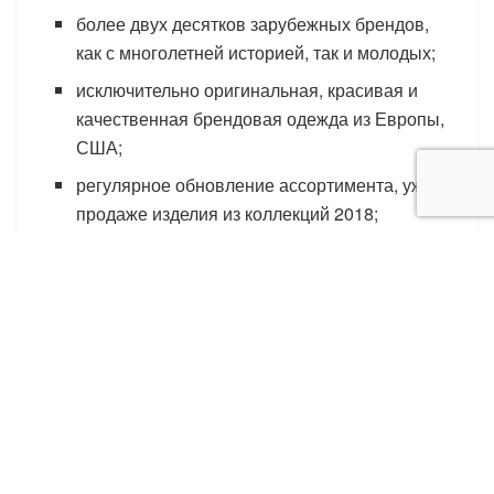
более двух десятков зарубежных брендов,
как с многолетней историей, так и молодых;
исключительно оригинальная, красивая и
качественная брендовая одежда из Европы,
США;
регулярное обновление ассортимента, уже в
продаже изделия из коллекций 2018;
проводятся распродажи, акции,
позволяющие купить стоковую одежду оптом
еще дешевле.
Мелкий опт – лоты от 10 изделий. На продажу
выставлены и более крупные лоты, в которые
входит до 250 единиц товара. Можно просмотреть
детальную информацию обо всех товарах,
входящих в конкретный лот.