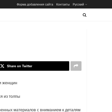
Форма добавления сайта
Контакты
Русский
Share on Twitter
 и женщин
ся из толпы
венных материалов с вниманием к деталям