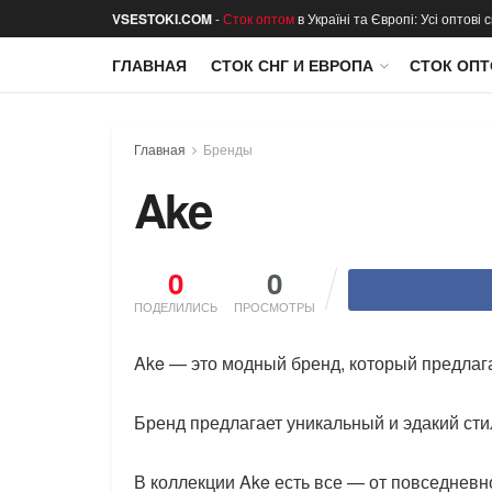
VSESTOKI.COM
-
Сток оптом
в Україні та Європі: Усі оптові
ГЛАВНАЯ
СТОК СНГ И ЕВРОПА
СТОК ОПТ
Главная
Бренды
Ake
0
0
ПОДЕЛИЛИСЬ
ПРОСМОТРЫ
Ake — это модный бренд, который предлаг
Бренд предлагает уникальный и эдакий стил
В коллекции Ake есть все — от повседнев