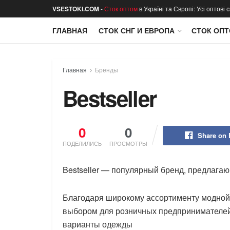
VSESTOKI.COM
-
Сток оптом
в Україні та Європі: Усі оптові
ГЛАВНАЯ
СТОК СНГ И ЕВРОПА
СТОК ОПТ
Главная
Бренды
Bestseller
0
0
Share on
ПОДЕЛИЛИСЬ
ПРОСМОТРЫ
Bestseller — популярный бренд, предлага
Благодаря широкому ассортименту модной 
выбором для розничных предпринимателей,
варианты одежды