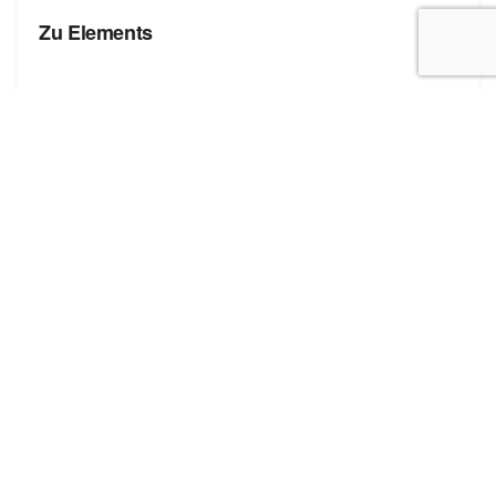
Zu Elements
БРЕНДЫ
Zona Brera
Полезные ссылки
Блог про сток
Бренды
Форма добавления сайта