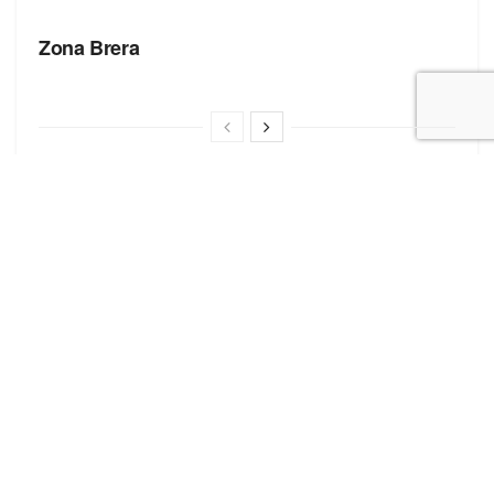
БРЕНДЫ
Zona Brera
Полезные ссылки
Блог про сток
Бренды
Форма добавления сайта
Последние записи