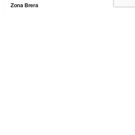
Zona Brera
Полезные ссылки
Блог про сток
Бренды
Форма добавления сайта
Последние записи
Оптовая торговля стоковой обувью