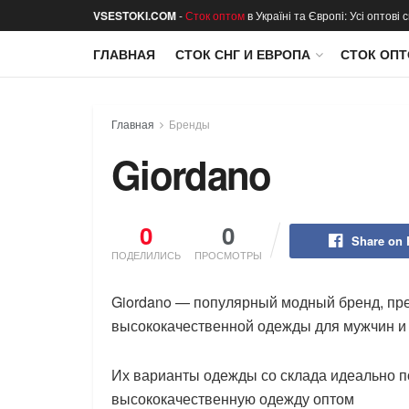
VSESTOKI.COM
-
Сток оптом
в Україні та Європі: Усі оптові
ГЛАВНАЯ
СТОК СНГ И ЕВРОПА
СТОК ОПТ
Главная
Бренды
Giordano
0
0
Share on
ПОДЕЛИЛИСЬ
ПРОСМОТРЫ
Giordano — популярный модный бренд, пр
высококачественной одежды для мужчин 
Их варианты одежды со склада идеально по
высококачественную одежду оптом