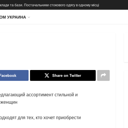
 склади та бази. Постачальники стокового одягу в одному місці
ОМ УКРАИНА
 Facebook
Share on Twitter
едлагающий ассортимент стильной и
и женщин
дходят для тех, кто хочет приобрести