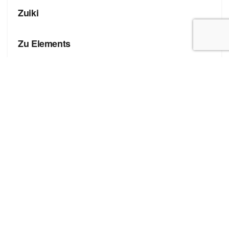
Zuiki
БРЕНДЫ
Zu Elements
БРЕНДЫ
Zona Brera
Полезные ссылки
Блог про сток