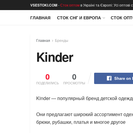
VSESTOKI.COM
-
Сток оптом
в Україні та Європі: Усі оптові
ГЛАВНАЯ
СТОК СНГ И ЕВРОПА
СТОК ОПТ
Главная
Бренды
Kinder
0
0
Share on
ПОДЕЛИЛИСЬ
ПРОСМОТРЫ
Kinder — популярный бренд детской одежд
Они предлагают широкий ассортимент одеж
брюки, рубашки, платья и многое другое