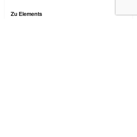
БРЕНДЫ
Zu Elements
БРЕНДЫ
Zona Brera
Полезные ссылки
Блог про сток
Бренды
Форма добавления сайта