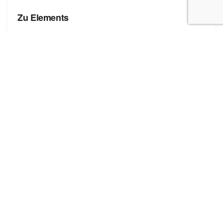
Zu Elements
БРЕНДЫ
Zona Brera
Полезные ссылки
Блог про сток
Бренды
Форма добавления сайта