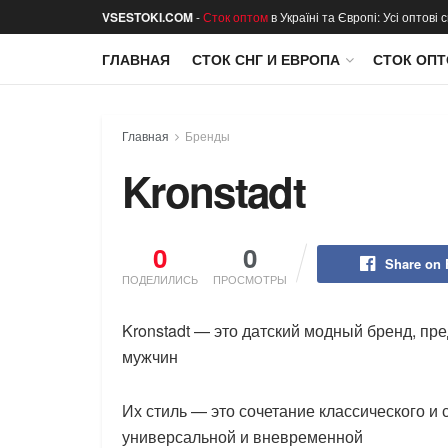
VSESTOKI.COM
-
Сток оптом
в Україні та Європі: Усі оптові
ГЛАВНАЯ
СТОК СНГ И ЕВРОПА
СТОК ОПТ
Главная
Бренды
Kronstadt
0
0
Share on
ПОДЕЛИЛИСЬ
ПРОСМОТРЫ
Kronstadt — это датский модный бренд, п
мужчин
Их стиль — это сочетание классического и 
универсальной и вневременной