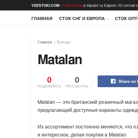
VSESTOKI.COM
-
Сток оптом
в Україні та Європі: Усі оптові
ГЛАВНАЯ
СТОК СНГ И ЕВРОПА
СТОК ОПТ
Главная
Бренды
Matalan
0
0
Share on
ПОДЕЛИЛИСЬ
ПРОСМОТРЫ
Matalan — это британский розничный мага
предлагающий доступные варианты одежды
Их ассортимент постоянно меняется, что оз
и интересное, делая покупки в Matalan