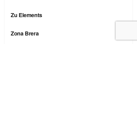
БРЕНДЫ
Zu Elements
БРЕНДЫ
Zona Brera
Полезные ссылки
Блог про сток
Бренды
Форма добавления сайта