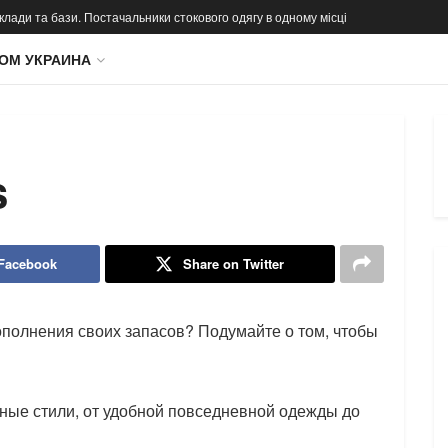
 склади та бази. Постачальники стокового одягу в одному місці
ОМ УКРАИНА
s
 Facebook
Share on Twitter
полнения своих запасов? Подумайте о том, чтобы
ные стили, от удобной повседневной одежды до