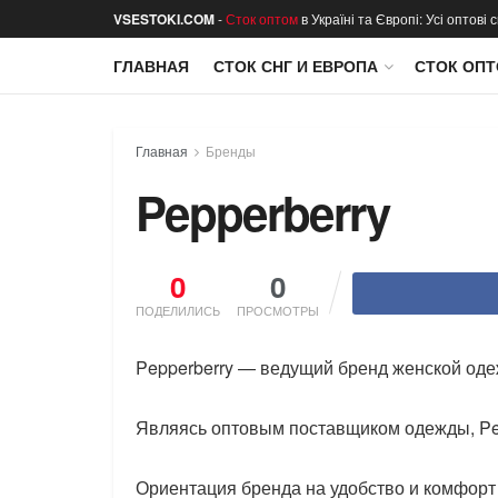
VSESTOKI.COM
-
Сток оптом
в Україні та Європі: Усі оптові
ГЛАВНАЯ
СТОК СНГ И ЕВРОПА
СТОК ОПТ
Главная
Бренды
Pepperberry
0
0
ПОДЕЛИЛИСЬ
ПРОСМОТРЫ
Pepperberry — ведущий бренд женской оде
Являясь оптовым поставщиком одежды, Pe
Ориентация бренда на удобство и комфорт