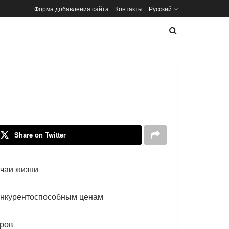
Форма добавления сайта
Контакты
Русский
Share on Twitter
учаи жизни
конкурентоспособным ценам
еров