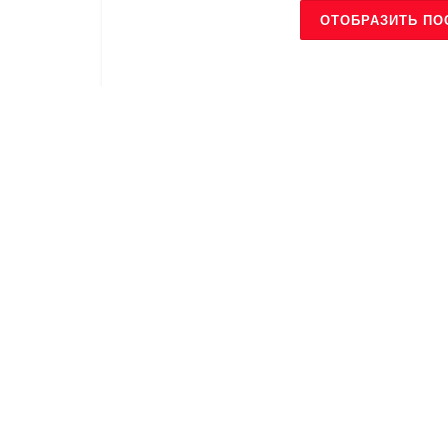
ОТОБРАЗИТЬ ПО
Похожие
Публикации
БРЕНДЫ
БРЕНДЫ
Zuiki
Zu Elemen