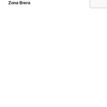
Zona Brera
Полезные ссылки
Блог про сток
Бренды
Форма добавления сайта
Последние записи
Оптовая торговля стоковой обувью