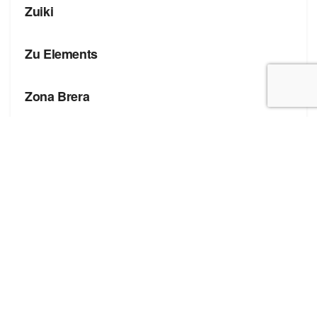
Zuiki
БРЕНДЫ
Zu Elements
БРЕНДЫ
Zona Brera
Полезные ссылки
Блог про сток
Бренды