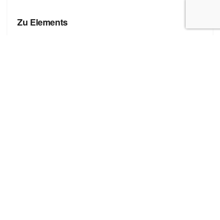
БРЕНДЫ
Zu Elements
БРЕНДЫ
Zona Brera
Полезные ссылки
Блог про сток
Бренды
Форма добавления сайта