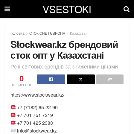
VSESTOKI
Головна
СТОК СНД І ЄВРОПА
Казахстан
Stockwear.kz брендовий
сток опт у Казахстані
Речі світових брендів за зниженими цінами
0
ПОШИРЕННЯ
https://www.stockwear.kz/
+7 (7182) 65-22-90
+7 701 751 7219
+7 701 425 2383
info@stockwear.kz