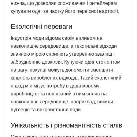
нижча, що дозволяє споживачам і ритейлерам
купувати одяг за частку його первісної вартості.
Екологічні переваги
Індустрія моди відома своїм впливом на
навколишнє середовище, а текстильні відходи
значною мірою сприяють утворенню звалищ і
забрудненню довкілля. Купуючи одяг сток оптом
на вагу, покупці можуть допомогти зменшити
кількість вироблених відходів. Такий екологічний
підхід мінімізує потребу в додатковому
виробництві та пов’язаний з ним вплив на
навколишнє середовище, наприклад, викиди
вуглецю та використання води.
Унікальність і різноманітність стилів
Одяг секонд-хенд надходить з різних джерел,