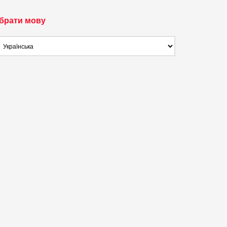
брати мову
брати
ову