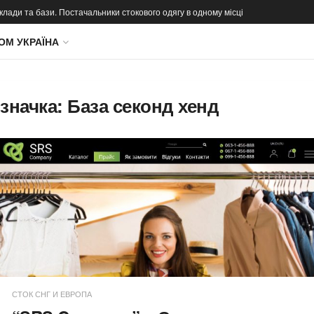
 склади та бази. Постачальники стокового одягу в одному місці
ОМ УКРАЇНА
значка:
База секонд хенд
СТОК СНГ И ЕВРОПА