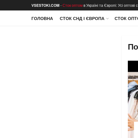
VSESTOKI.COM
-
Сток оптом
в Україні та Європі: Усі оптові
ГОЛОВНА
СТОК СНД І ЄВРОПА
СТОК ОПТ
По