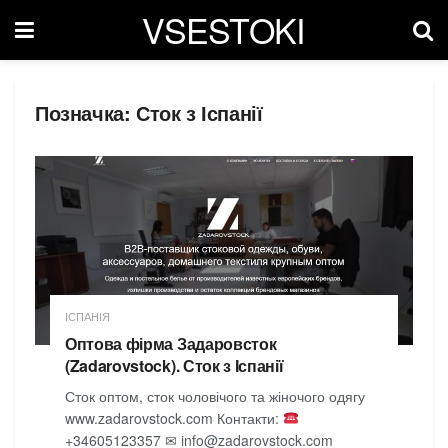
VSESTOKI
Позначка:
Сток з Іспанії
ІСПАНІЯ
Оптова фірма Задаровсток
(Zadarovstock). Сток з Іспанії
Сток оптом, сток чоловічого та жіночого одягу
www.zadarovstock.com Контакти:
+34605123357 ✉ info@zadarovstock.com