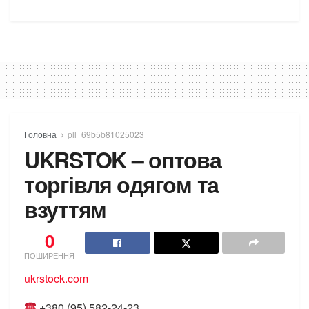
Головна
pll_69b5b81025023
UKRSTOK – оптова
торгівля одягом та
взуттям
0
ПОШИРЕННЯ
ukrstock.com
+380 (95) 582-24-23