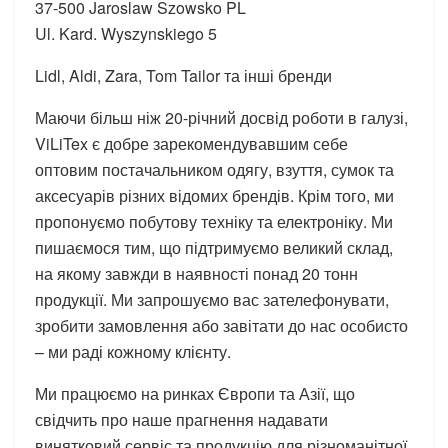
37-500 Jaroslaw Szowsko PL
Ul. Kard. Wyszynskiego 5
Lidl, Aldi, Zara, Tom Tailor та інші бренди
Маючи більш ніж 20-річний досвід роботи в галузі,
ViLiTex є добре зарекомендувавшим себе
оптовим постачальником одягу, взуття, сумок та
аксесуарів різних відомих брендів. Крім того, ми
пропонуємо побутову техніку та електроніку. Ми
пишаємося тим, що підтримуємо великий склад,
на якому завжди в наявності понад 20 тонн
продукції. Ми запрошуємо вас зателефонувати,
зробити замовлення або завітати до нас особисто
– ми раді кожному клієнту.
Ми працюємо на ринках Європи та Азії, що
свідчить про наше прагнення надавати
винятковий сервіс та продукцію для різноманітної