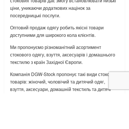
стокових товарів дає змогу встановлювати низькі
ціни, уникаючи додаткових націнок за
посередницькі послуги.
Оптовий продаж одягу робить якісні товари
доступними для широкого кола клієнтів.
Ми пропонуємо різноманітний асортимент
стокового одягу, взуття, аксесуарів і домашнього
текстилю з країн Західної Європи.
Компанія DGW-Stock пропонує такі види стокових
товарів: жіночий, чоловічий та дитячий одяг,
взуття, аксесуари, домашній текстиль та дитячі
іграшки. Стоковий одяг також підрозділяється на
різні групи залежно від типу: спортивний одяг,
футболки, сукні, светри, куртки, джинси,
аксесуари, спідня білизна та багато іншого. Також
доступні сезонні та демісезонні колекції стокового