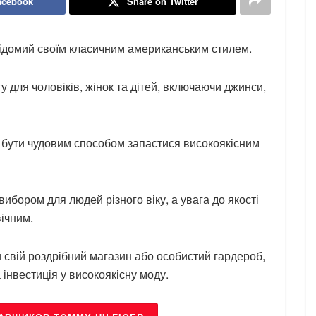
acebook
Share on Twitter
відомий своїм класичним американським стилем.
для чоловіків, жінок та дітей, включаючи джинси,
е бути чудовим способом запастися високоякісним
ибором для людей різного віку, а увага до якості
вічним.
и свій роздрібний магазин або особистий гардероб,
 інвестиція у високоякісну моду.