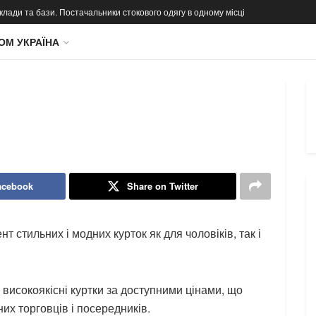
 склади та бази. Постачальники стокового одягу в одному місці
ОМ УКРАЇНА
acebook
Share on Twitter
 стильних і модних курток як для чоловіків, так і
високоякісні куртки за доступними цінами, що
их торговців і посередників.