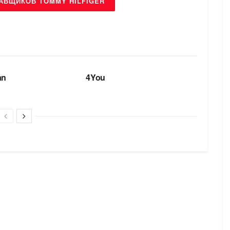
АВЩИКОВ TOMMY HILFIGER
БРЕНДИ
an
4You