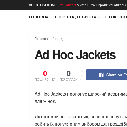
VSESTOKI.COM
-
Сток оптом
в Україні та Європі: Усі оптові
ГОЛОВНА
СТОК СНД І ЄВРОПА
СТОК ОПТ
Головна
Бренди
Ad Hoc Jackets
0
0
Share on F
ПОШИРЕННЯ
ПЕРЕГЛЯДИ
Ad Hoc Jackets пропонує широкий асортимент
для жінок.
Як оптовий постачальник, вони пропонують 
робить їх популярним вибором для роздрібн