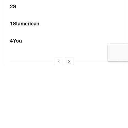
2S
БРЕНДИ
1Stamerican
БРЕНДИ
4You
Корисні посилання
Блог про сток