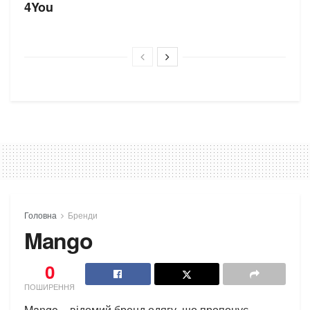
4You
Головна
Бренди
Mango
0
ПОШИРЕННЯ
Mango – відомий бренд одягу, що пропонує