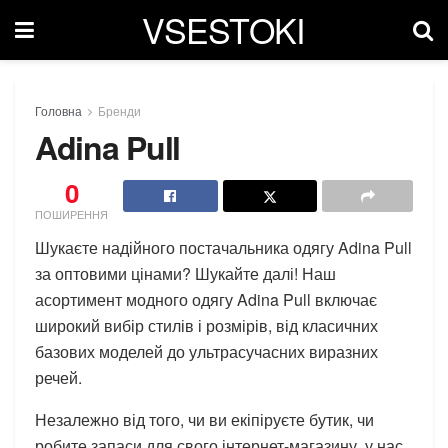
VSESTOKI
Головна
Бренди
Adina Pull
0
ПОШИРЕННЯ
Шукаєте надійного постачальника одягу Adina Pull
за оптовими цінами? Шукайте далі! Наш
асортимент модного одягу Adina Pull включає
широкий вибір стилів і розмірів, від класичних
базових моделей до ультрасучасних виразних
речей.
Незалежно від того, чи ви екіпіруєте бутик, чи
робите запаси для свого інтернет-магазину, у нас