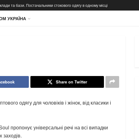
 склади та бази. Постачальники стокового одягу в одному місці
ОМ УКРАЇНА
acebook
Share on Twitter
ового одягу для чоловіків і жінок, від класики і
 Soul пропонує універсальні речі на всі випадки
х заходів.