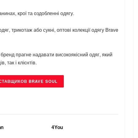
нинах, крої та оздобленні одягу.
дяг, трикотаж або сукні, оптові колекції одягу Brave
, бренд прагне надавати високоякісний одяг, який
, так і клієнтів.
СТАВЩИКОВ BRAVE SOUL
БРЕНДИ
an
4You