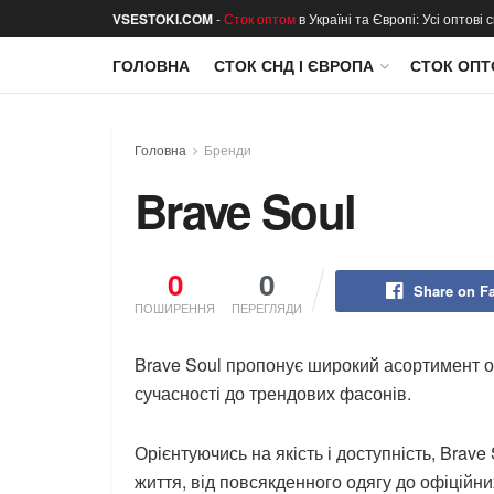
VSESTOKI.COM
-
Сток оптом
в Україні та Європі: Усі оптові
ГОЛОВНА
СТОК СНД І ЄВРОПА
СТОК ОПТ
Головна
Бренди
Brave Soul
0
0
Share on F
ПОШИРЕННЯ
ПЕРЕГЛЯДИ
Brave Soul пропонує широкий асортимент опт
сучасності до трендових фасонів.
Орієнтуючись на якість і доступність, Brave
життя, від повсякденного одягу до офіційни