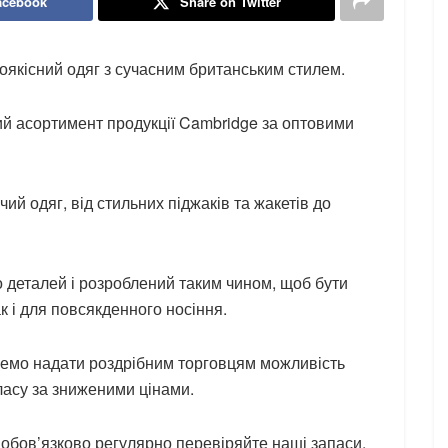
acebook
Share on Twitter
оякісний одяг з сучасним британським стилем.
й асортимент продукції Cambridge за оптовими
й одяг, від стильних піджаків та жакетів до
 деталей і розроблений таким чином, щоб бути
к і для повсякденного носіння.
емо надати роздрібним торговцям можливість
ласу за зниженими цінами.
 обов’язково регулярно перевіряйте наші запаси,