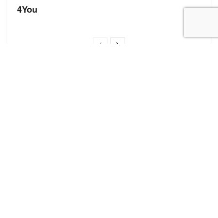
4You
Корисні посилання
Блог про сток
Бренди
Форма додавання сайту
Нещодавні записи
Оптова торгівля стоковим взуттям