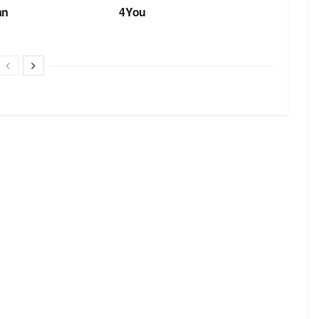
an
4You