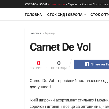
VSESTOKI.COM
-
Сток оптом
в Україні та Європі: Усі оптові
ГОЛОВНА
СТОК СНД І ЄВРОПА
СТОК ОПТ
Головна
Бренди
Carnet De Vol
0
0
Share on F
ПОШИРЕННЯ
ПЕРЕГЛЯДИ
Carnet De Vol – провідний постачальник одяг
доступності.
Їхній широкий асортимент стильних і модних
сорочок і штанів, і все це за оптовими ціна