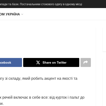
 склади та бази. Постачальники стокового одягу в одному місці
ОМ УКРАЇНА
acebook
Share on Twitter
у зі складу, який робить акцент на якості та
 речей включає в себе все: від курток і пальт до
ми.