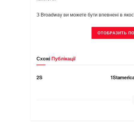
З Broadway ви можете бути впевнені в якості
ОТОБРАЗИТЬ П
Схожі
Публікації
БРЕНДИ
БРЕНДИ
2S
1Stameric