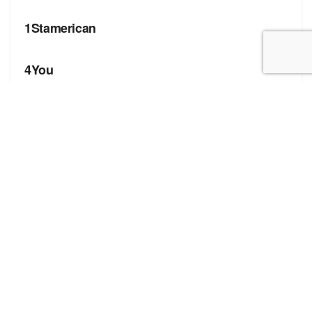
1Stamerican
БРЕНДИ
4You
Корисні посилання
Блог про сток
Бренди
Форма додавання сайту