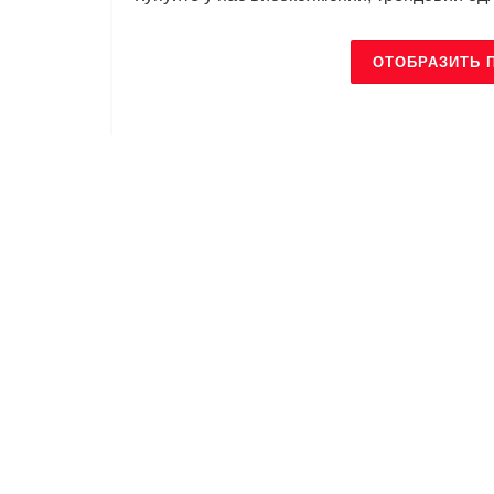
ОТОБРАЗИТЬ 
Схожі
Публікації
БРЕНДИ
БРЕНДИ
2S
1Stameric