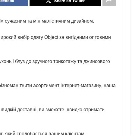
acebook
Share on Twitter
оїм сучасним та мінімалістичним дизайном.
ирокий вибір одягу Object за вигідними оптовими
уконь і блуз до зручного трикотажу та джинсового
різноманітнити асортимент інтернет-магазину, наша
видкій доставці, ви зможете швидко отримати
яг, який сподобається вашим клієнтам.