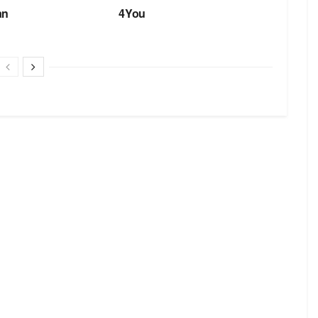
an
4You