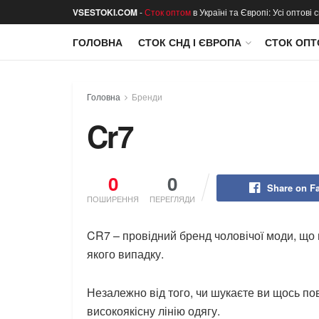
VSESTOKI.COM
-
Сток оптом
в Україні та Європі: Усі оптові
ГОЛОВНА
СТОК СНД І ЄВРОПА
СТОК ОПТ
Головна
Бренди
Cr7
0
0
Share on F
ПОШИРЕННЯ
ПЕРЕГЛЯДИ
CR7 – провідний бренд чоловічої моди, що 
якого випадку.
Незалежно від того, чи шукаєте ви щось п
високоякісну лінію одягу.