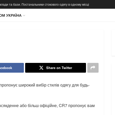
 склади та бази. Постачальники стокового одягу в одному місці
ОМ УКРАЇНА
acebook
Share on Twitter
пропонує широкий вибір стилів одягу для будь-
овсякденне або більш офіційне, CR7 пропонує вам