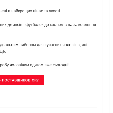
ені в найкращих цінах та якості.
льних джинсів і футболок до костюмів на замовлення
ідеальним вибором для сучасних чоловіків, які
ще.
обу чоловічим одягом вже сьогодні!
Ь ПОСТАВЩИКОВ CR7
БРЕНДИ