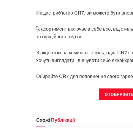
Як дистриб’ютор CR7, ви можете бути впевн
Їх асортимент включає в себе все, від сти
та офіційного взуття.
З акцентом на комфорт і стиль, одяг CR7 є 
хочуть виглядати і відчувати себе якнайкра
Обирайте CR7 для поповнення свого гардер
ОТОБРАЗИТ
Схожі
Публікації
БРЕНДИ
БРЕНДИ