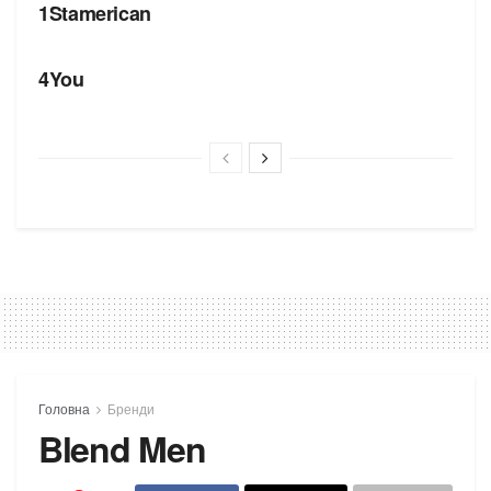
1Stamerican
БРЕНДИ
4You
Головна
Бренди
Blend Men