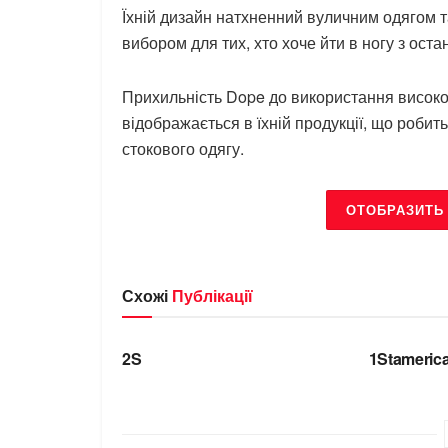
Їхній дизайн натхненний вуличним одягом 
вибором для тих, хто хоче йти в ногу з ост
Прихильність Dope до використання високоя
відображається в їхній продукції, що робит
стокового одягу.
ОТОБРАЗИТЬ
Схожі
Публікації
БРЕНДИ
БРЕНДИ
2S
1Stameric