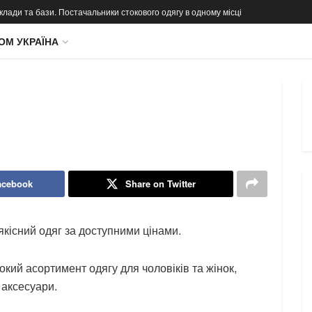
 склади та бази. Постачальники стокового одягу в одному місці
ОМ УКРАЇНА
acebook
Share on Twitter
якісний одяг за доступними цінами.
кий асортимент одягу для чоловіків та жінок,
 аксесуари.