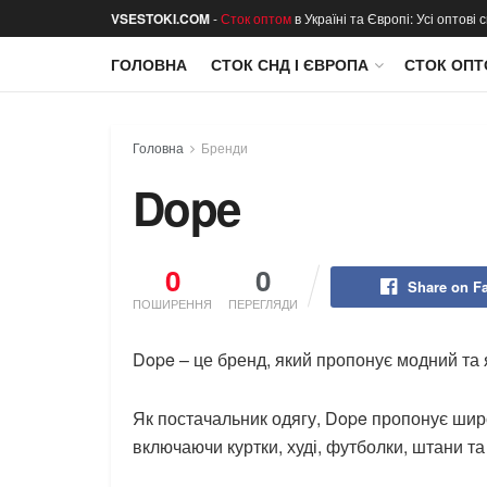
VSESTOKI.COM
-
Сток оптом
в Україні та Європі: Усі оптові
ГОЛОВНА
СТОК СНД І ЄВРОПА
СТОК ОПТ
Головна
Бренди
Dope
0
0
Share on F
ПОШИРЕННЯ
ПЕРЕГЛЯДИ
Dope – це бренд, який пропонує модний та 
Як постачальник одягу, Dope пропонує широ
включаючи куртки, худі, футболки, штани та