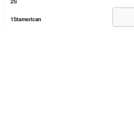
2S
БРЕНДИ
1Stamerican
БРЕНДИ
4You
Корисні посилання
Блог про сток
Бренди