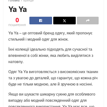
Головна
Бренди
Ya Ya
0
ПОШИРЕННЯ
Ya Ya – це оптовий бренд одягу, який пропонує
стильний і модний одяг для жінок.
Їхні колекції ідеально підходять для сучасної та
впевненої в собі жінки, яка любить виділятися з
натовпу.
Одяг Ya Ya виготовляється з високоякісних тканин
та з увагою до деталей, що гарантує, що кожна річ
буде не тільки модною, але й зручною в носінні.
Якщо ви шукаєте шикарну сукню для особливого
випадку або модний повсякденний одяг для
повсякденного використання, Ya Ya має все, що