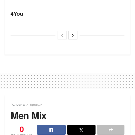
БРЕНДИ
4You
Головна
Бренди
Men Mix
0