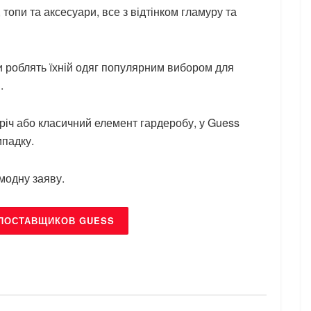
 топи та аксесуари, все з відтінком гламуру та
ли роблять їхній одяг популярним вибором для
.
 річ або класичний елемент гардеробу, у Guess
ипадку.
модну заяву.
ПОСТАВЩИКОВ GUESS
БРЕНДИ