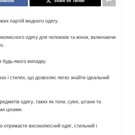
acebook
Share on Twitter
вих партій модного одягу.
оякісного одягу для чоловіків та жінок, включаючи
o.
 будь-якого випадку.
ах і стилях, що дозволяє легко знайти ідеальний
едметів одягу, таких як топи, сукні, штани та
ми цінами.
о отримаєте високоякісний одяг, стильний і