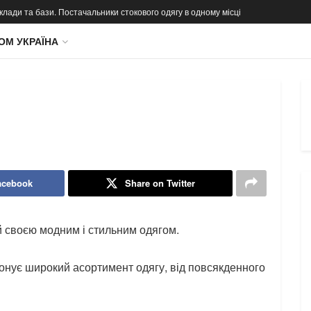
 склади та бази. Постачальники стокового одягу в одному місці
ОМ УКРАЇНА
acebook
Share on Twitter
 своєю модним і стильним одягом.
онує широкий асортимент одягу, від повсякденного