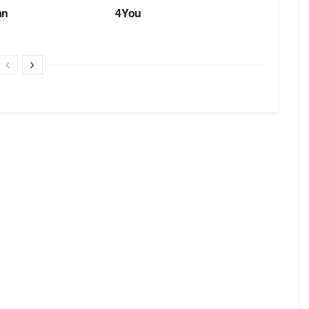
an
4You