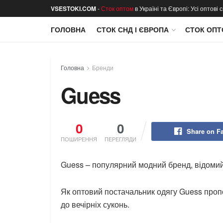
VSESTOKI.COM
-
Сток оптом
в Україні та Європі: Усі оптові
ГОЛОВНА
СТОК СНД І ЄВРОПА
СТОК ОПТ
Головна
Бренди
Guess
0
0
Share on F
ПОШИРЕННЯ
ПЕРЕГЛЯДИ
Guess – популярний модний бренд, відомий
Як оптовий постачальник одягу Guess проп
до вечірніх суконь.