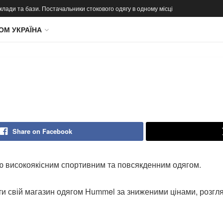
 склади та бази. Постачальники стокового одягу в одному місці
ОМ УКРАЇНА
Share on Facebook
ю високоякісним спортивним та повсякденним одягом.
ити свій магазин одягом Hummel за зниженими цінами, розг