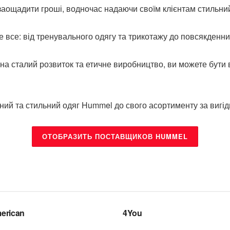
ощадити гроші, водночас надаючи своїм клієнтам стильний 
все: від тренувального одягу та трикотажу до повсякденних 
 на сталий розвиток та етичне виробництво, ви можете бути 
ий та стильний одяг Hummel до свого асортименту за вигід
ОТОБРАЗИТЬ ПОСТАВЩИКОВ HUMMEL
НДИ
БРЕНДИ
erican
4You