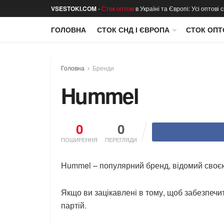
VSESTOKI.COM
-
Сток оптом
в Україні та Європі: Усі оптові
ГОЛОВНА
СТОК СНД І ЄВРОПА
СТОК ОПТ
Головна
Бренди
Hummel
0
0
ПОШИРЕННЯ
ПЕРЕГЛЯДИ
Hummel – популярний бренд, відомий своє
Якщо ви зацікавлені в тому, щоб забезпеч
партій.