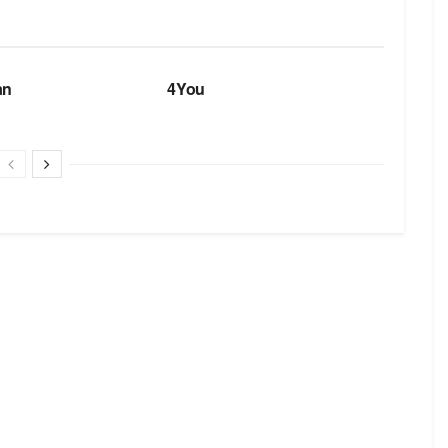
БРЕНДИ
an
4You