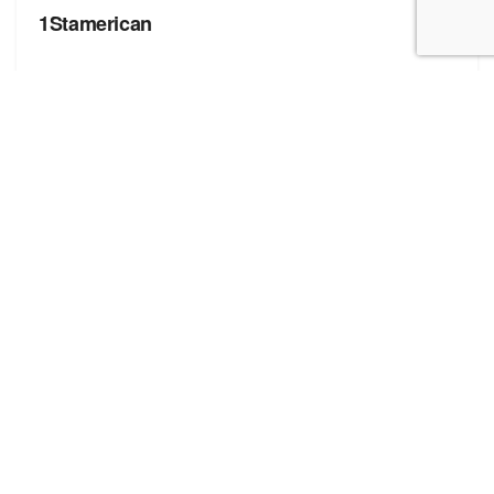
1Stamerican
БРЕНДИ
4You
Корисні посилання
Блог про сток
Бренди
Форма додавання сайту