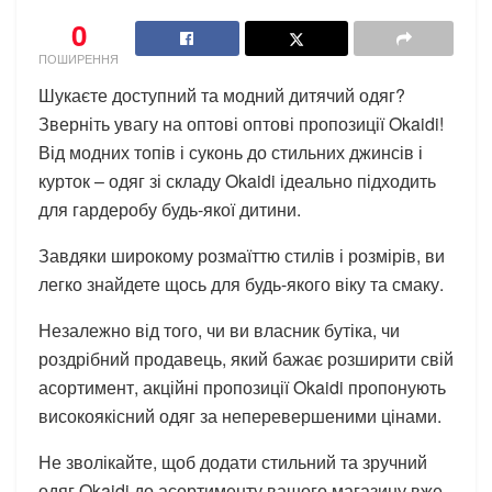
0
ПОШИРЕННЯ
Шукаєте доступний та модний дитячий одяг?
Зверніть увагу на оптові оптові пропозиції Okaidi!
Від модних топів і суконь до стильних джинсів і
курток – одяг зі складу Okaidi ідеально підходить
для гардеробу будь-якої дитини.
Завдяки широкому розмаїттю стилів і розмірів, ви
легко знайдете щось для будь-якого віку та смаку.
Незалежно від того, чи ви власник бутіка, чи
роздрібний продавець, який бажає розширити свій
асортимент, акційні пропозиції Okaidi пропонують
високоякісний одяг за неперевершеними цінами.
Не зволікайте, щоб додати стильний та зручний
одяг Okaidi до асортименту вашого магазину вже