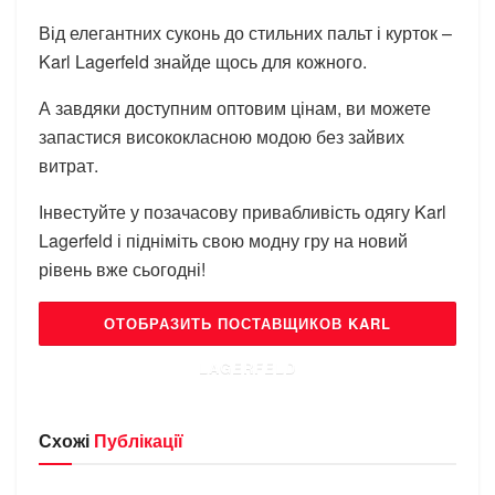
Від елегантних суконь до стильних пальт і курток –
Karl Lagerfeld знайде щось для кожного.
А завдяки доступним оптовим цінам, ви можете
запастися висококласною модою без зайвих
витрат.
Інвестуйте у позачасову привабливість одягу Karl
Lagerfeld і підніміть свою модну гру на новий
рівень вже сьогодні!
ОТОБРАЗИТЬ ПОСТАВЩИКОВ KARL
LAGERFELD
Схожі
Публікації
БРЕНДИ