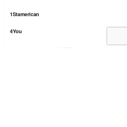
БРЕНДИ
1Stamerican
БРЕНДИ
4You
Корисні посилання
Блог про сток
Бренди
Форма додавання сайту