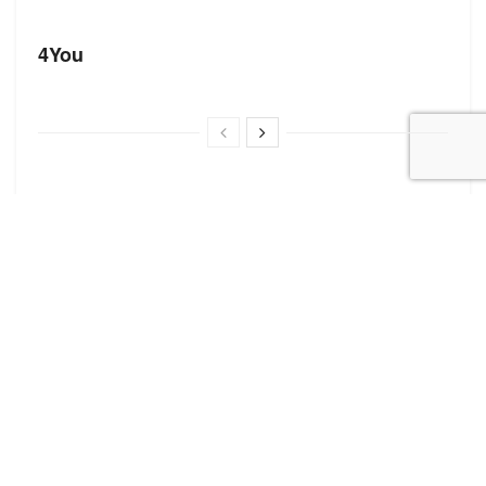
БРЕНДИ
4You
Корисні посилання
Блог про сток
Бренди
Форма додавання сайту
Нещодавні записи