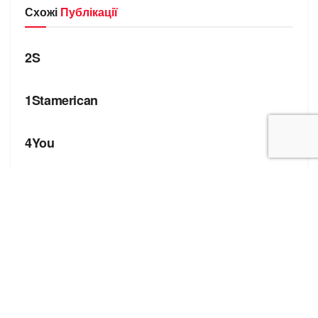
Схожі
Публікації
БРЕНДИ
2S
БРЕНДИ
1Stamerican
БРЕНДИ
4You
Корисні посилання