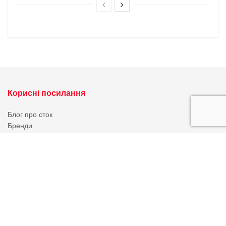
Корисні посилання
Блог про сток
Бренди
Форма додавання сайту
Нещодавні записи
Оптова торгівля стоковим взуттям
Оптова торгівля сток взуттям зі складу стала
популярним бізнесом в останні
[…]